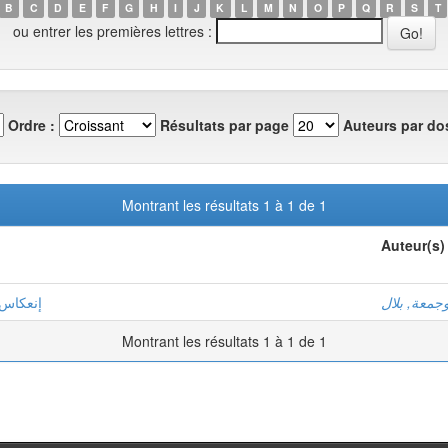
B
C
D
E
F
G
H
I
J
K
L
M
N
O
P
Q
R
S
T
ou entrer les premières lettres :
Ordre :
Résultats par page
Auteurs par dos
Montrant les résultats 1 à 1 de 1
Auteur(s)
وجمعة, بلال
إنعكاس 
Montrant les résultats 1 à 1 de 1