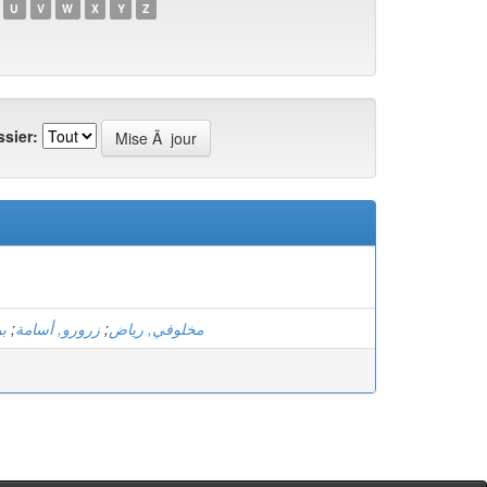
U
V
W
X
Y
Z
sier:
ب
;
زرورو, أسامة
;
مخلوفي, رياض