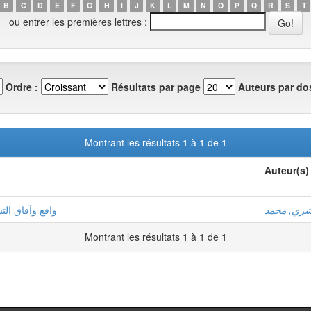
B
C
D
E
F
G
H
I
J
K
L
M
N
O
P
Q
R
S
T
ou entrer les premières lettres :
Ordre :
Résultats par page
Auteurs par dos
Montrant les résultats 1 à 1 de 1
Auteur(s)
ري, محمد
واقع وآفاق الت
Montrant les résultats 1 à 1 de 1