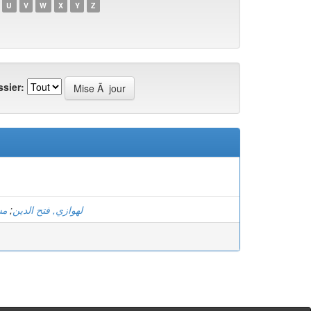
U
V
W
X
Y
Z
sier:
مش
;
لهوازي, فتح الدين