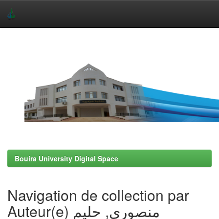
Skip
navigation
Bouira University Digital Space
Navigation de collection par
Auteur(e) منصوري, حليم