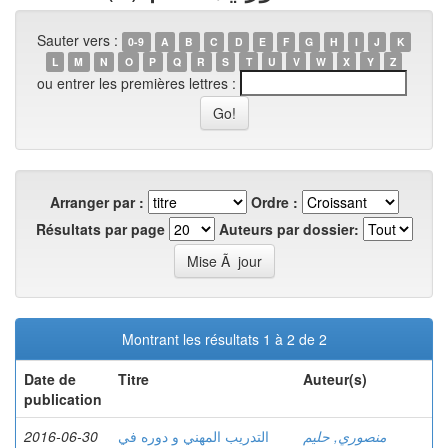
Sauter vers :
0-9
A
B
C
D
E
F
G
H
I
J
K
L
M
N
O
P
Q
R
S
T
U
V
W
X
Y
Z
ou entrer les premières lettres :
Arranger par :
Ordre :
Résultats par page
Auteurs par dossier:
Montrant les résultats 1 à 2 de 2
Date de
Titre
Auteur(s)
publication
2016-06-30
التدريب المهني و دوره في
منصوري, حليم