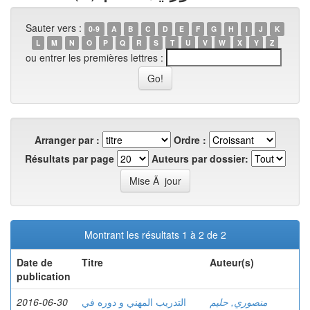
Sauter vers :
0-9
A
B
C
D
E
F
G
H
I
J
K
L
M
N
O
P
Q
R
S
T
U
V
W
X
Y
Z
ou entrer les premières lettres :
Arranger par :
Ordre :
Résultats par page
Auteurs par dossier:
Montrant les résultats 1 à 2 de 2
Date de
Titre
Auteur(s)
publication
2016-06-30
التدريب المهني و دوره في
منصوري, حليم