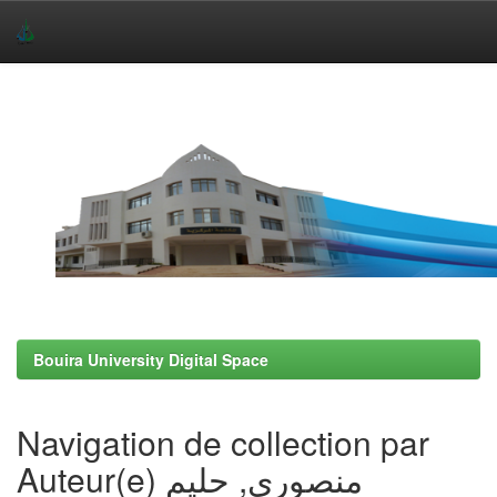
Skip
navigation
Bouira University Digital Space
Navigation de collection par
Auteur(e) منصوري, حليم