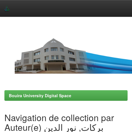
Skip
navigation
Bouira University Digital Space
Navigation de collection par
Auteur(e) بركات, نور الدين