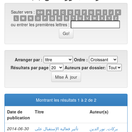
Sauter vers :
0-9
A
B
C
D
E
F
G
H
I
J
K
L
M
N
O
P
Q
R
S
T
U
V
W
X
Y
Z
ou entrer les premières lettres :
Arranger par :
Ordre :
Résultats par page
Auteurs par dossier:
Montrant les résultats 1 à 2 de 2
Date de
Titre
Auteur(s)
publication
2014-06-30
تأثير فعالية الإستقبال على
بركات, نور الدين