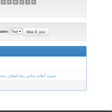
U
V
W
X
Y
Z
sier:
;
فشتاح, رندة
;
حدادو, رشا
;
شبيرة, أحلام