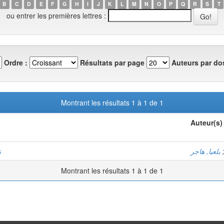
B
C
D
E
F
G
H
I
J
K
L
M
N
O
P
Q
R
S
T
ou entrer les premières lettres :
Ordre :
Résultats par page
Auteurs par dos
Montrant les résultats 1 à 1 de 1
Auteur(s)
بلعيا, هاجر
ت
Montrant les résultats 1 à 1 de 1