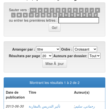
Sauter vers :
0-9
A
B
C
D
E
F
G
H
I
J
K
L
M
N
O
P
Q
R
S
T
U
V
W
X
Y
Z
ou entrer les premières lettres :
Arranger par :
Ordre :
Résultats par page
Auteurs par dossier:
Montrant les résultats 1 à 2 de 2
Date de
Titre
Auteur(s)
publication
2013-06-30
تأثير التدريس بالمقاربة
;
رحماني, سليم