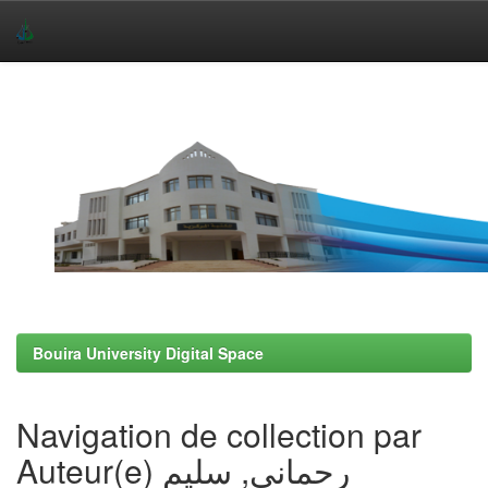
Skip
navigation
Bouira University Digital Space
Navigation de collection par
Auteur(e) رحماني, سليم