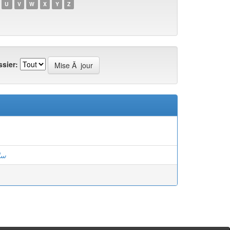
U
V
W
X
Y
Z
sier:
سل