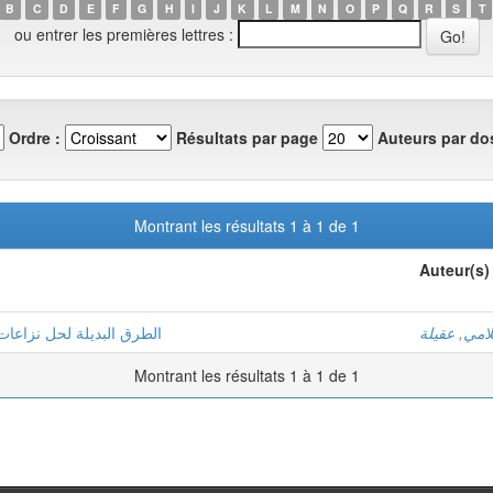
B
C
D
E
F
G
H
I
J
K
L
M
N
O
P
Q
R
S
T
ou entrer les premières lettres :
Ordre :
Résultats par page
Auteurs par dos
Montrant les résultats 1 à 1 de 1
Auteur(s)
امي, عقيلة
الطرق البديلة لحل نزاعات ا
Montrant les résultats 1 à 1 de 1