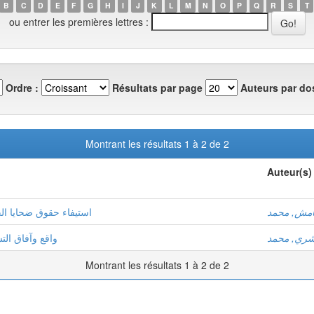
B
C
D
E
F
G
H
I
J
K
L
M
N
O
P
Q
R
S
T
ou entrer les premières lettres :
Ordre :
Résultats par page
Auteurs par dos
Montrant les résultats 1 à 2 de 2
Auteur(s)
مش, محمد
استيفاء حقوق ضحايا الجر
ري, محمد
واقع وآفاق الت
Montrant les résultats 1 à 2 de 2