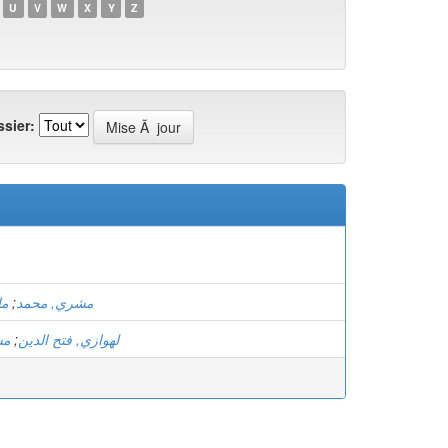
U
V
W
X
Y
Z
sier:
ما
;
مشري, محمد
مش
;
لهوازي, فتح الدين