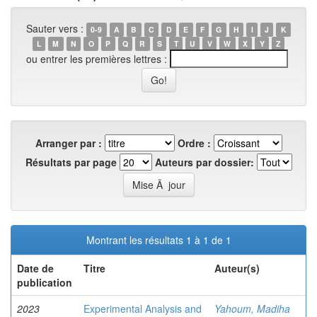
Sauter vers :
0-9
A
B
C
D
E
F
G
H
I
J
K
L
M
N
O
P
Q
R
S
T
U
V
W
X
Y
Z
ou entrer les premières lettres :
Arranger par :
Ordre :
Résultats par page
Auteurs par dossier:
Montrant les résultats 1 à 1 de 1
Date de
Titre
Auteur(s)
publication
2023
Experimental Analysis and
Yahoum, Madiha