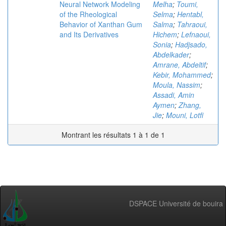
Neural Network Modeling
Melha
;
Toumi,
of the Rheological
Selma
;
Hentabl,
Behavior of Xanthan Gum
Salma
;
Tahraoui,
and Its Derivatives
Hichem
;
Lefnaoui,
Sonia
;
Hadjsado,
Abdelkader
;
Amrane, Abdeltif
;
Kebir, Mohammed
;
Moula, Nassim
;
Assadi, Amin
Aymen
;
Zhang,
Jie
;
Mouni, Lotfi
Montrant les résultats 1 à 1 de 1
DSPACE Université de bouira