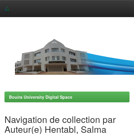
Skip
navigation
Bouira University Digital Space
Navigation de collection par
Auteur(e) Hentabl, Salma