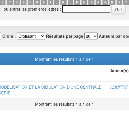
B
C
D
E
F
G
H
I
J
K
L
M
N
O
P
Q
R
S
T
ou entrer les premières lettres :
Ordre :
Résultats par page
Auteurs par dos
Montrant les résultats 1 à 1 de 1
Auteur(s)
ODELISATION ET LA SIMULATION D’UNE CENTRALE
KOUITINI
GERIE
Montrant les résultats 1 à 1 de 1