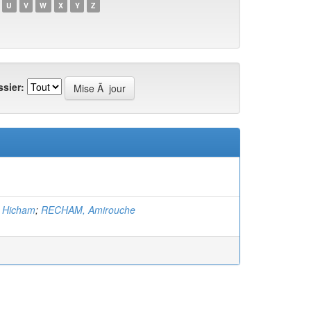
U
V
W
X
Y
Z
sier:
, Hicham
;
RECHAM, Amirouche