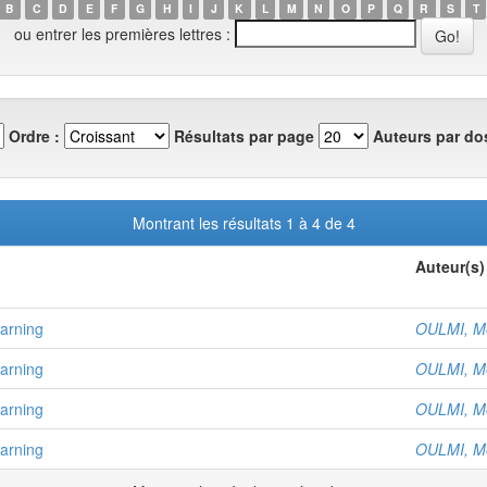
B
C
D
E
F
G
H
I
J
K
L
M
N
O
P
Q
R
S
T
ou entrer les premières lettres :
Ordre :
Résultats par page
Auteurs par dos
Montrant les résultats 1 à 4 de 4
Auteur(s)
earning
OULMI, M
earning
OULMI, M
earning
OULMI, M
earning
OULMI, M