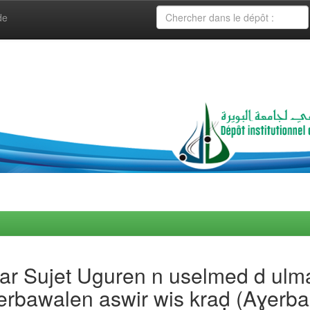
de
par Sujet Uguren n uselmed d ulm
 iɛerbawalen aswir wis kraḍ (Aɣ