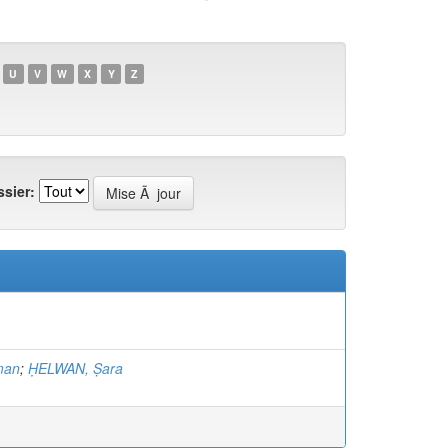
U
V
W
X
Y
Z
sier:
man
;
ḤELWAN, Ṣara