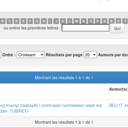
B
C
D
E
F
G
H
I
J
K
L
M
N
O
P
Q
R
S
T
ou entrer les premières lettres :
Ordre :
Résultats par page
Auteurs par dos
Montrant les résultats 1 à 1 de 1
Auteur(s)
g tmaziɣt (taqbaylit) i yinelmaden iɛerbawalen aswir wis
BELГIT, I
iḍer- TUBIRET)
Montrant les résultats 1 à 1 de 1