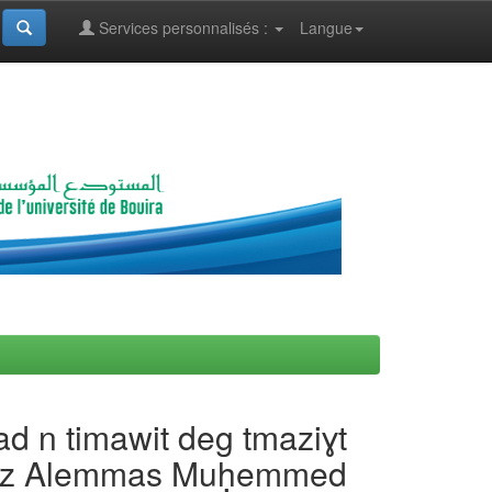
Services personnalisés :
Langue
ad n timawit deg tmaziɣt
erbaz Alemmas Muḥemmed