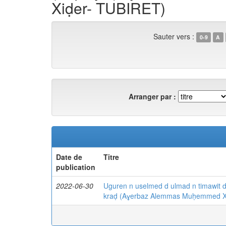
Xiḍer- TUBIRET)
Sauter vers :
0-9
A
Arranger par :
Date de
Titre
publication
2022-06-30
Uguren n uselmed d ulmad n timawit de
kraḍ (Aɣerbaz Alemmas Muḥemmed X