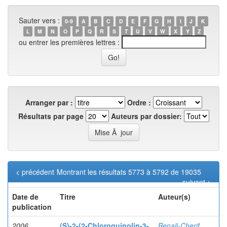
Sauter vers :
0-9
A
B
C
D
E
F
G
H
I
J
K
L
M
N
O
P
Q
R
S
T
U
V
W
X
Y
Z
ou entrer les premières lettres :
Arranger par :
Ordre :
Résultats par page
Auteurs par dossier:
< précédent
Montrant les résultats 5773 à 5792 de 19035
suivant >
Date de
Titre
Auteur(s)
publication
2006
(S)-2-(2-Chloroquinolin-3-
Benali-Cherif,