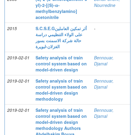
yl)-2-[(S)-α-
Nourredine
methylbenzylamino]
acetonitrile
2015
S.C.S.E.Gأثر تمكين العاملين
-
على الولاء التنظيمي دراسة
حالة شركة الاسمنت بسور
الغزلان-لبويرة
2019-02-01
Safety analysis of train
Bennouar,
control system based on
Djamal
model-driven design
2019-02-01
Safety analysis of train
Bennouar,
control system based on
Djamal
model-driven design
methodology
2019-02-01
Safety analysis of train
Bennouar,
control system based on
Djamal
model-driven design
methodology Authors
Abdelhakim Bouya,