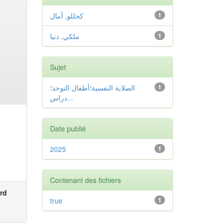
كحللو, أمال
1
ملكي, دنيا
1
Sujet
الصلابة النفسية؛أطفال التوحد؛
1
دراس...
Date publié
2025
1
Contenant des fichiers
rd
true
1