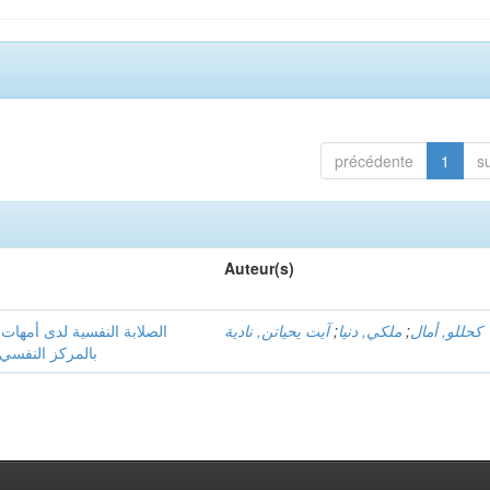
précédente
1
s
Auteur(s)
الصلابة النفسية لدى أمهات
آيت يحياتن, نادية
;
ملكي, دنيا
;
كحللو, أمال
بالمركز النفسي ا