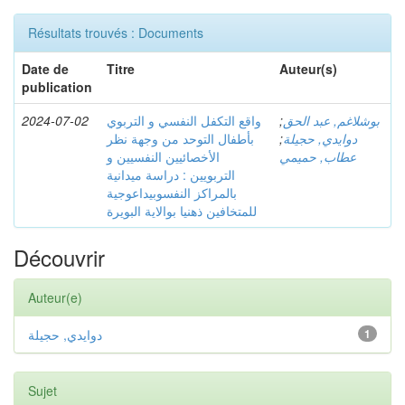
Résultats trouvés : Documents
Date de
Titre
Auteur(s)
publication
2024-07-02
واقع التكفل النفسي و التربوي
;
بوشلاغم, عبد الحق
بأطفال التوحد من وجهة نظر
;
دوايدي, حجيلة
عطاب, حميمي
الأخصائيين النفسيين و
التربويين : دراسة ميدانية
بالمراكز النفسوبيداعوجية
للمتخافين ذهنيا بوالاية البويرة
Découvrir
Auteur(e)
دوايدي, حجيلة
1
Sujet