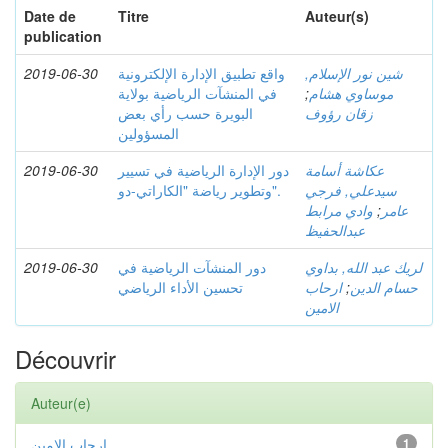
Date de
Titre
Auteur(s)
publication
شين نور الإسلام,
واقع تطبيق الإدارة الإلكترونية
2019-06-30
موساوي هشام
;
في المنشآت الرياضية بولاية
زقان رؤوف
البويرة حسب رأي بعض
المسؤولين
عكاشة أسامة
دور الإدارة الرياضية في تسيير
2019-06-30
سيدعلي, فرجي
وتطوير رياضة "الكاراتي-دو".
عامر
;
وادي مرابط
عبدالحفيظ
لريك عبد الله, بداوي
دور المنشآت الرياضية في
2019-06-30
حسام الدين
;
ارحاب
تحسين الأداء الرياضي
الامين
Découvrir
Auteur(e)
1
ارحاب الامين