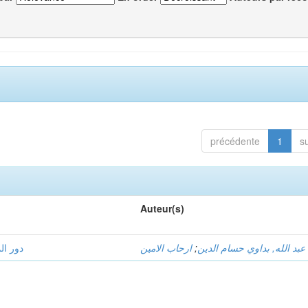
précédente
1
s
Auteur(s)
دور ال
ارحاب الامين
;
عبد الله, بداوي حسام الدين