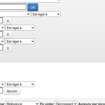
par
En order
Auteurs par reco