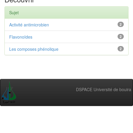
Sujet
Activité antimicrobien
2
Flavonoïdes
2
Les composes phénolique
2
DSPACE Université de bouira