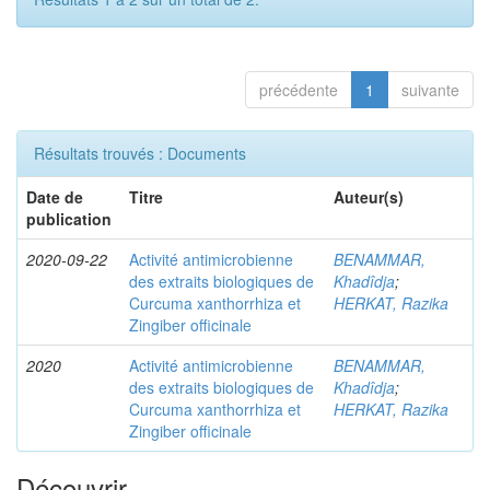
précédente
1
suivante
Résultats trouvés : Documents
Date de
Titre
Auteur(s)
publication
2020-09-22
Activité antimicrobienne
BENAMMAR,
des extraits biologiques de
Khadîdja
;
Curcuma xanthorrhiza et
HERKAT, Razika
Zingiber officinale
2020
Activité antimicrobienne
BENAMMAR,
des extraits biologiques de
Khadîdja
;
Curcuma xanthorrhiza et
HERKAT, Razika
Zingiber officinale
Découvrir