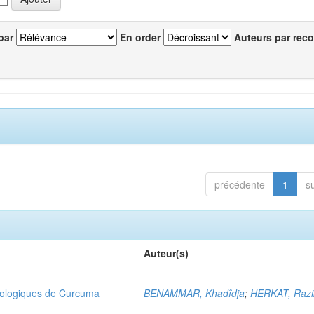
par
En order
Auteurs par reco
précédente
1
s
Auteur(s)
 biologiques de Curcuma
BENAMMAR, Khadîdja
;
HERKAT, Razi