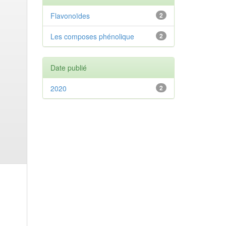
Flavonoïdes
2
Les composes phénolique
2
Date publié
2020
2