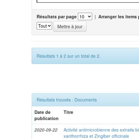
Résultats par page
|
Arranger les items 
Résultats 1 à 2 sur un total de 2.
Résultats trouvés : Documents
Date de
Titre
publication
2020-09-22
Activité antimicrobienne des extraits
xanthorrhiza et Zingiber officinale