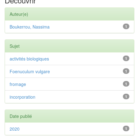
Découvrir
Auteur(e)
Boukerrou, Nassima
1
Sujet
activités biologiques
1
Foenuculum vulgare
1
fromage
1
incorporation
1
Date publié
2020
1