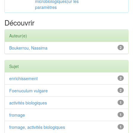
microbiologiques)ur les
paramètres
Découvrir
Auteur(e)
Boukerrou, Nassima
2
Sujet
enrichissement
2
Foenuculum vulgare
2
activités biologiques
1
fromage
1
fromage, activités biologiques
1