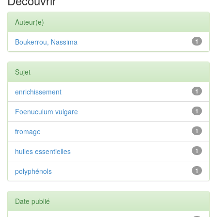
Découvrir
Auteur(e)
Boukerrou, Nassima
1
Sujet
enrichissement
1
Foenuculum vulgare
1
fromage
1
huiles essentielles
1
polyphénols
1
Date publié