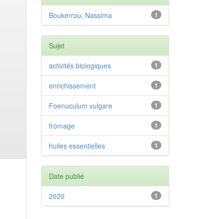
Boukerrou, Nassima
1
Sujet
activités biologiques
1
enrichissement
1
Foenuculum vulgare
1
fromage
1
huiles essentielles
1
Date publié
2020
1