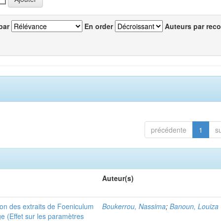
par
En order
Auteurs par reco
précédente
1
s
Auteur(s)
ation des extraits de Foeniculum
Boukerrou, Nassima
;
Banoun, Louiza
ge (Effet sur les paramètres