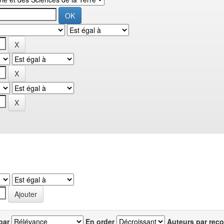
par
En order
Auteurs par reco