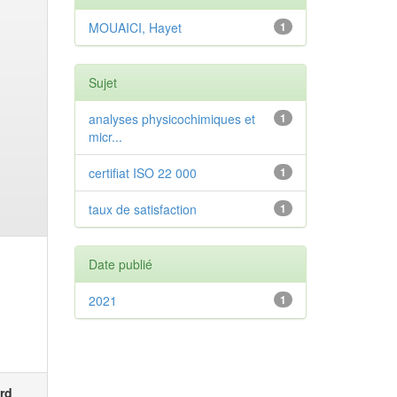
MOUAICI, Hayet
1
Sujet
analyses physicochimiques et
1
micr...
certifiat ISO 22 000
1
taux de satisfaction
1
Date publié
2021
1
rd