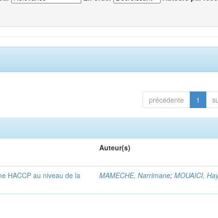
précédente
1
s
Auteur(s)
ème HACCP au niveau de la
MAMECHE, Narrimane
;
MOUAICI, Hay