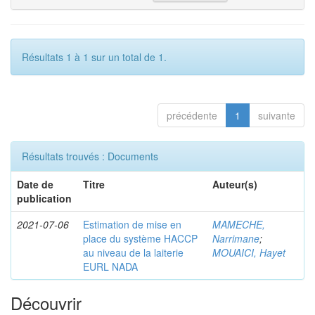
Résultats 1 à 1 sur un total de 1.
précédente
1
suivante
Résultats trouvés : Documents
Date de
Titre
Auteur(s)
publication
2021-07-06
Estimation de mise en
MAMECHE,
place du système HACCP
Narrimane
;
au niveau de la laiterie
MOUAICI, Hayet
EURL NADA
Découvrir