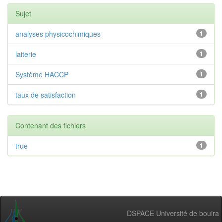
Sujet
analyses physicochimiques
1
laiterie
1
Système HACCP
1
taux de satisfaction
1
Contenant des fichiers
true
1
DSPACE Université de bouira