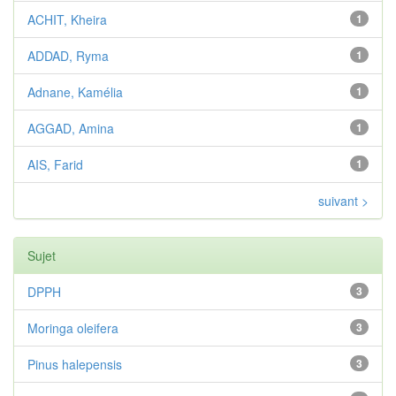
ACHIT, Kheira
1
ADDAD, Ryma
1
Adnane, Kamélia
1
AGGAD, Amina
1
AIS, Farid
1
suivant >
Sujet
DPPH
3
Moringa oleifera
3
Pinus halepensis
3