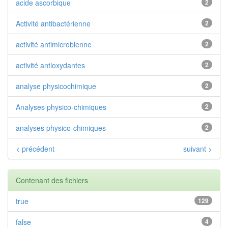
acide ascorbique
2
Activité antibactérienne
2
activité antimicrobienne
2
activité antioxydantes
2
analyse physicochimique
2
Analyses physico-chimiques
2
analyses physico-chimiques
2
< précédent
suivant >
Contenant des fichiers
true
129
false
4