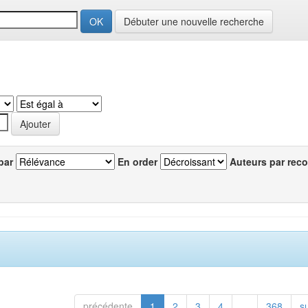
Débuter une nouvelle recherche
par
En order
Auteurs par reco
précédente
1
2
3
4
...
368
s