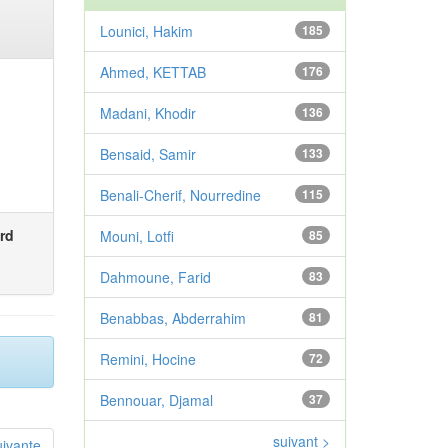
Lounici, Hakim
185
Ahmed, KETTAB
176
Madani, Khodir
136
Bensaid, Samir
133
Benali-Cherif, Nourredine
115
rd
Mouni, Lotfi
85
Dahmoune, Farid
83
Benabbas, Abderrahim
81
Remini, Hocine
72
Bennouar, Djamal
37
suivant >
uivante