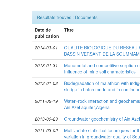
Résultats trouvés : Documents
Date de
Titre
publication
2014-03-01
QUALITE BIOLOGIQUE DU RESEAU
BASSIN VERSANT DE LA SOUMMAM 
2013-01-31
Monometal and competitive sorption of
Influence of mine soil characteristics
2013-01-02
Biodegradation of malathion with indi
sludge in batch mode and in continuo
2011-02-19
Water–rock interaction and geochemis
Ain Azel aquifer,Algeria
2013-09-29
Groundwater geochemistry of Ain Azel 
2011-03-02
Multivariate statistical techniques for t
variation in groundwater quality of S