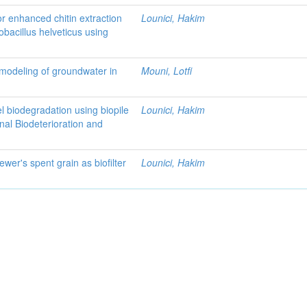
r enhanced chitin extraction
Lounici, Hakim
bacillus helveticus using
 modeling of groundwater in
Mouni, Lotfi
el biodegradation using biopile
Lounici, Hakim
onal Biodeterioration and
ewer's spent grain as biofilter
Lounici, Hakim