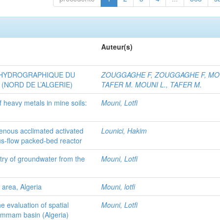
Auteur(s)
 HYDROGRAPHIQUE DU
ZOUGGAGHE F, ZOUGGAGHE F, MOU
(NORD DE L’ALGERIE)
TAFER M. MOUNI L., TAFER M.
 heavy metals in mine soils:
Mouni, Lotfi
genous acclimated activated
Lounici, Hakim
us-flow packed-bed reactor
try of groundwater from the
Mouni, Lotfi
area, Algeria
Mouni, lotfi
he evaluation of spatial
Mouni, Lotfi
oummam basin (Algeria)