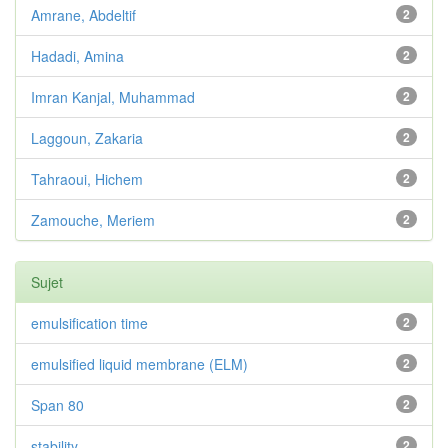
Amrane, Abdeltif
2
Hadadi, Amina
2
Imran Kanjal, Muhammad
2
Laggoun, Zakaria
2
Tahraoui, Hichem
2
Zamouche, Meriem
2
Sujet
emulsification time
2
emulsified liquid membrane (ELM)
2
Span 80
2
stability
2