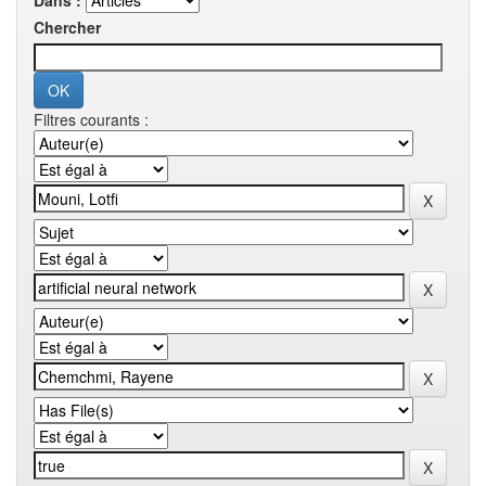
Dans :
Chercher
Filtres courants :