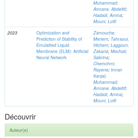
Muhammad
;
Amrane, Abdeltif
;
Hadadi, Amina
;
Mouni, Lotfi
2023
Optimization and
Zamouche,
Prediction of Stability of
Meriem
;
Tahraoui,
Emulsified Liquid
Hichem
;
Laggoun,
Membrane (ELM): Artificial
Zakaria
;
Mechati,
Neural Network
Sabrina
;
Chemchmi,
Rayene
;
Imran
Kanjal,
Muhammad
;
Amrane, Abdeltif
;
Hadadi, Amina
;
Mouni, Lotfi
Découvrir
Auteur(e)