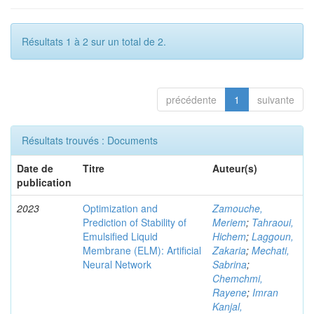
Résultats 1 à 2 sur un total de 2.
précédente
1
suivante
Résultats trouvés : Documents
Date de
Titre
Auteur(s)
publication
2023
Optimization and
Zamouche,
Prediction of Stability of
Meriem
;
Tahraoui,
Emulsified Liquid
Hichem
;
Laggoun,
Membrane (ELM): Artificial
Zakaria
;
Mechati,
Neural Network
Sabrina
;
Chemchmi,
Rayene
;
Imran
Kanjal,