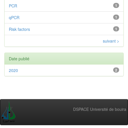
PCR
1
qPCR
1
Risk factors
1
suivant >
Date publié
2020
2
DSPACE Université de bouira