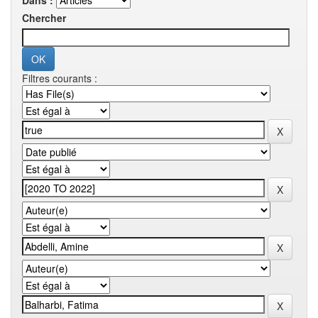
Dans :
Chercher
Filtres courants :