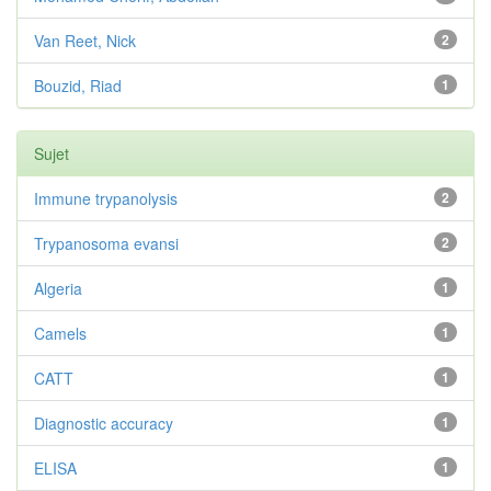
Van Reet, Nick
2
Bouzid, Riad
1
Sujet
Immune trypanolysis
2
Trypanosoma evansi
2
Algeria
1
Camels
1
CATT
1
Diagnostic accuracy
1
ELISA
1