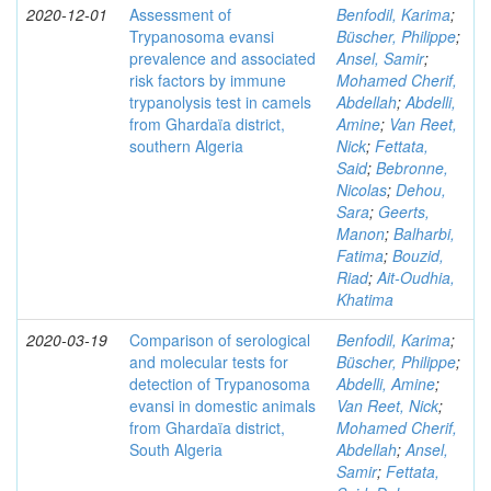
2020-12-01
Assessment of
Benfodil, Karima
;
Trypanosoma evansi
Büscher, Philippe
;
prevalence and associated
Ansel, Samir
;
risk factors by immune
Mohamed Cherif,
trypanolysis test in camels
Abdellah
;
Abdelli,
from Ghardaïa district,
Amine
;
Van Reet,
southern Algeria
Nick
;
Fettata,
Said
;
Bebronne,
Nicolas
;
Dehou,
Sara
;
Geerts,
Manon
;
Balharbi,
Fatima
;
Bouzid,
Riad
;
Ait-Oudhia,
Khatima
2020-03-19
Comparison of serological
Benfodil, Karima
;
and molecular tests for
Büscher, Philippe
;
detection of Trypanosoma
Abdelli, Amine
;
evansi in domestic animals
Van Reet, Nick
;
from Ghardaïa district,
Mohamed Cherif,
South Algeria
Abdellah
;
Ansel,
Samir
;
Fettata,