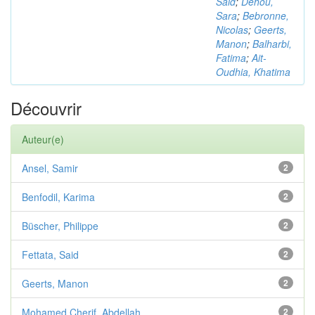
Said
;
Dehou,
Sara
;
Bebronne,
Nicolas
;
Geerts,
Manon
;
Balharbi,
Fatima
;
Ait-
Oudhia, Khatima
Découvrir
Auteur(e)
Ansel, Samir
2
Benfodil, Karima
2
Büscher, Philippe
2
Fettata, Said
2
Geerts, Manon
2
Mohamed Cherif, Abdellah
2