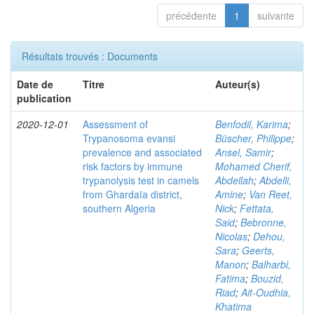
précédente
1
suivante
Résultats trouvés : Documents
Date de
Titre
Auteur(s)
publication
2020-12-01
Assessment of
Benfodil, Karima
;
Trypanosoma evansi
Büscher, Philippe
;
prevalence and associated
Ansel, Samir
;
risk factors by immune
Mohamed Cherif,
trypanolysis test in camels
Abdellah
;
Abdelli,
from Ghardaïa district,
Amine
;
Van Reet,
southern Algeria
Nick
;
Fettata,
Said
;
Bebronne,
Nicolas
;
Dehou,
Sara
;
Geerts,
Manon
;
Balharbi,
Fatima
;
Bouzid,
Riad
;
Ait-Oudhia,
Khatima