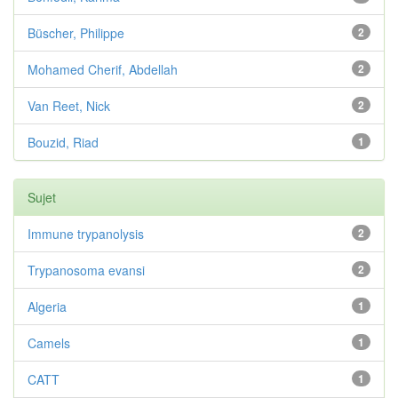
Büscher, Philippe
2
Mohamed Cherif, Abdellah
2
Van Reet, Nick
2
Bouzid, Riad
1
Sujet
Immune trypanolysis
2
Trypanosoma evansi
2
Algeria
1
Camels
1
CATT
1