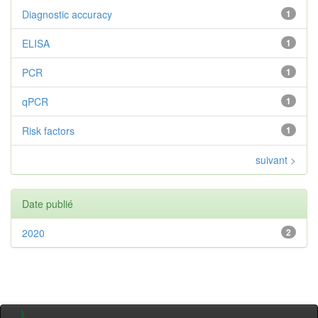
Diagnostic accuracy
1
ELISA
1
PCR
1
qPCR
1
Risk factors
1
suivant >
Date publié
2020
2