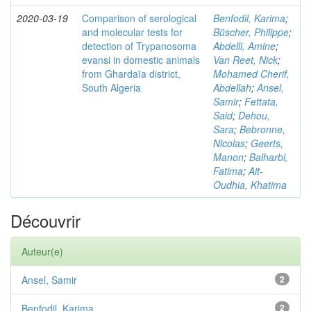
2020-03-19
Comparison of serological
Benfodil, Karima
;
and molecular tests for
Büscher, Philippe
;
detection of Trypanosoma
Abdelli, Amine
;
evansi in domestic animals
Van Reet, Nick
;
from Ghardaïa district,
Mohamed Cherif,
South Algeria
Abdellah
;
Ansel,
Samir
;
Fettata,
Said
;
Dehou,
Sara
;
Bebronne,
Nicolas
;
Geerts,
Manon
;
Balharbi,
Fatima
;
Ait-
Oudhia, Khatima
Découvrir
Auteur(e)
Ansel, Samir
2
Benfodil, Karima
2