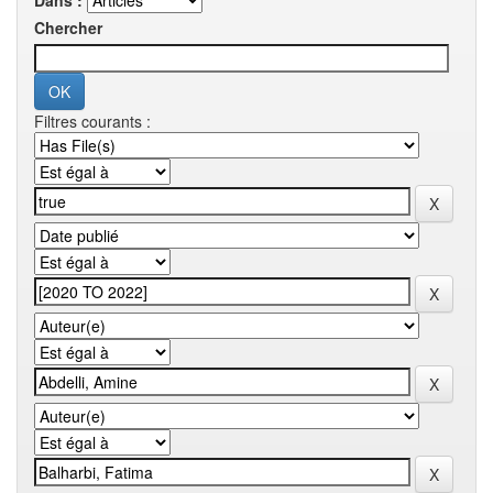
Dans :
Chercher
Filtres courants :