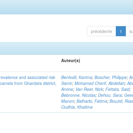
précédente
1
s
Auteur(s)
evalence and associated risk
Benfodil, Karima
;
Büscher, Philippe
;
A
 camels from Ghardaïa district,
Samir
;
Mohamed Cherif, Abdellah
;
Abd
Amine
;
Van Reet, Nick
;
Fettata, Said
;
Bebronne, Nicolas
;
Dehou, Sara
;
Geer
Manon
;
Balharbi, Fatima
;
Bouzid, Ria
Oudhia, Khatima