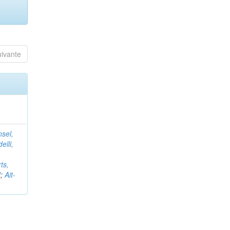
uivante
nsel,
elli,
ts,
d
;
Ait-