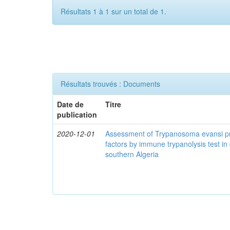
Résultats 1 à 1 sur un total de 1.
Résultats trouvés : Documents
Date de
Titre
publication
2020-12-01
Assessment of Trypanosoma evansi pr
factors by immune trypanolysis test in
southern Algeria