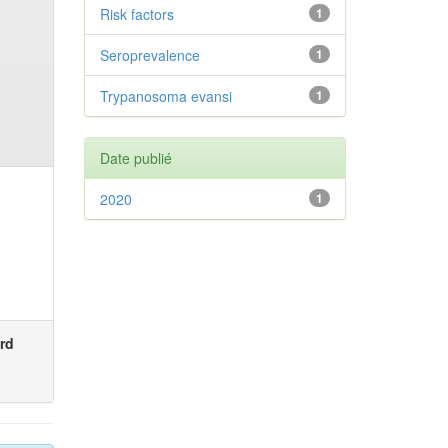
Risk factors
1
Seroprevalence
1
Trypanosoma evansi
1
Date publié
2020
1
rd