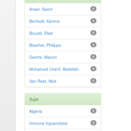
Ansel, Samir
1
Benfodil, Karima
1
Bouzid, Riad
1
Büscher, Philippe
1
Geerts, Manon
1
Mohamed Cherif, Abdellah
1
Van Reet, Nick
1
Sujet
Algeria
1
Immune trypanolysis
1