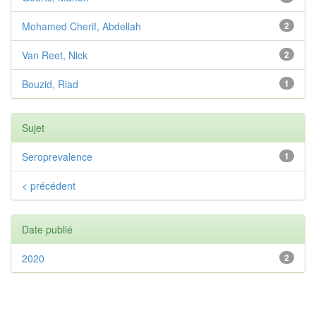
Mohamed Cherif, Abdellah
2
Van Reet, Nick
2
Bouzid, Riad
1
Sujet
Seroprevalence
1
< précédent
Date publié
2020
2