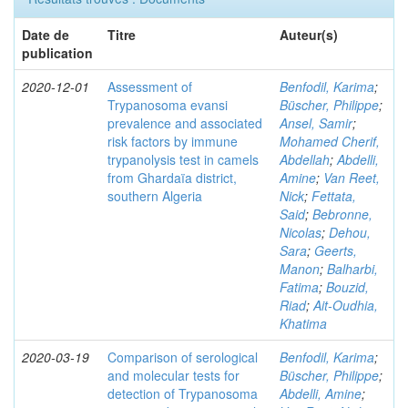
Date de
Titre
Auteur(s)
publication
2020-12-01
Assessment of
Benfodil, Karima
;
Trypanosoma evansi
Büscher, Philippe
;
prevalence and associated
Ansel, Samir
;
risk factors by immune
Mohamed Cherif,
trypanolysis test in camels
Abdellah
;
Abdelli,
from Ghardaïa district,
Amine
;
Van Reet,
southern Algeria
Nick
;
Fettata,
Said
;
Bebronne,
Nicolas
;
Dehou,
Sara
;
Geerts,
Manon
;
Balharbi,
Fatima
;
Bouzid,
Riad
;
Ait-Oudhia,
Khatima
2020-03-19
Comparison of serological
Benfodil, Karima
;
and molecular tests for
Büscher, Philippe
;
detection of Trypanosoma
Abdelli, Amine
;