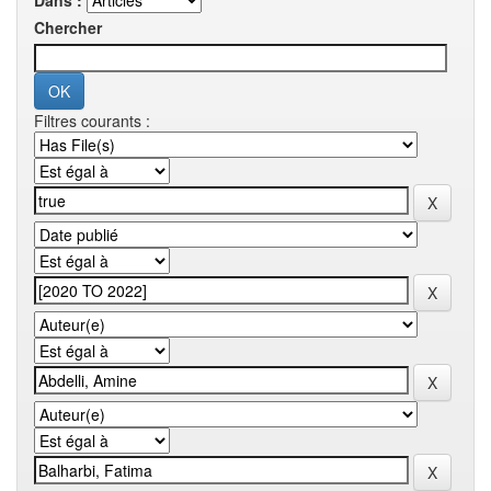
Dans :
Chercher
Filtres courants :