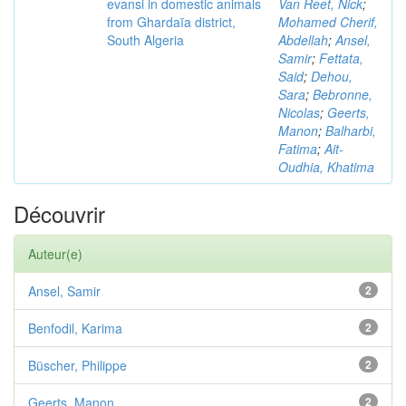
evansi in domestic animals
Van Reet, Nick
;
from Ghardaïa district,
Mohamed Cherif,
South Algeria
Abdellah
;
Ansel,
Samir
;
Fettata,
Said
;
Dehou,
Sara
;
Bebronne,
Nicolas
;
Geerts,
Manon
;
Balharbi,
Fatima
;
Ait-
Oudhia, Khatima
Découvrir
Auteur(e)
Ansel, Samir
2
Benfodil, Karima
2
Büscher, Philippe
2
Geerts, Manon
2