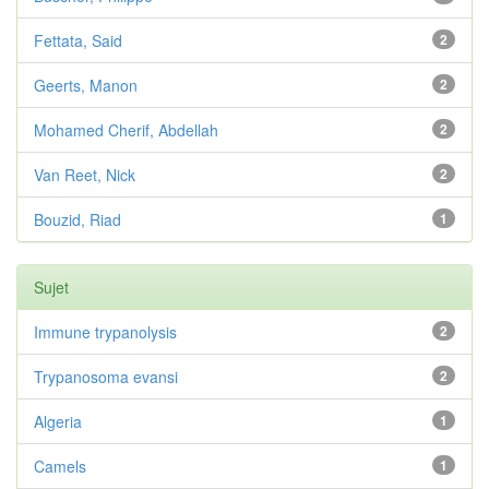
Fettata, Said
2
Geerts, Manon
2
Mohamed Cherif, Abdellah
2
Van Reet, Nick
2
Bouzid, Riad
1
Sujet
Immune trypanolysis
2
Trypanosoma evansi
2
Algeria
1
Camels
1