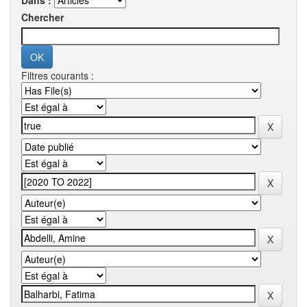
Dans :
Chercher
Filtres courants :