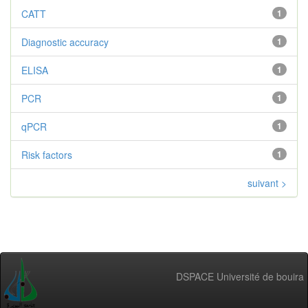
CATT
1
Diagnostic accuracy
1
ELISA
1
PCR
1
qPCR
1
Risk factors
1
suivant >
DSPACE Université de bouira