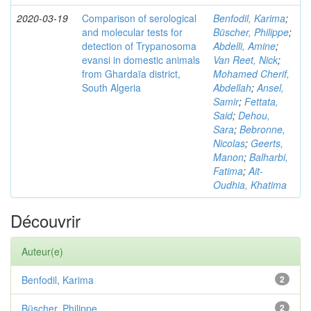
2020-03-19
Comparison of serological
Benfodil, Karima
;
and molecular tests for
Büscher, Philippe
;
detection of Trypanosoma
Abdelli, Amine
;
evansi in domestic animals
Van Reet, Nick
;
from Ghardaïa district,
Mohamed Cherif,
South Algeria
Abdellah
;
Ansel,
Samir
;
Fettata,
Said
;
Dehou,
Sara
;
Bebronne,
Nicolas
;
Geerts,
Manon
;
Balharbi,
Fatima
;
Ait-
Oudhia, Khatima
Découvrir
Auteur(e)
Benfodil, Karima
2
Büscher, Philippe
2