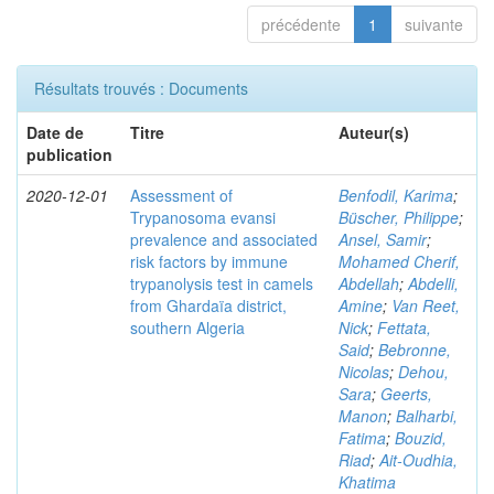
précédente
1
suivante
Résultats trouvés : Documents
Date de
Titre
Auteur(s)
publication
2020-12-01
Assessment of
Benfodil, Karima
;
Trypanosoma evansi
Büscher, Philippe
;
prevalence and associated
Ansel, Samir
;
risk factors by immune
Mohamed Cherif,
trypanolysis test in camels
Abdellah
;
Abdelli,
from Ghardaïa district,
Amine
;
Van Reet,
southern Algeria
Nick
;
Fettata,
Said
;
Bebronne,
Nicolas
;
Dehou,
Sara
;
Geerts,
Manon
;
Balharbi,
Fatima
;
Bouzid,
Riad
;
Ait-Oudhia,
Khatima