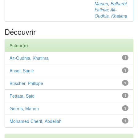
Manon
;
Balharbi,
Fatima
;
Ait-
Oudhia, Khatima
Découvrir
Auteur(e)
Ait-Oudhia, Khatima
1
Ansel, Samir
1
Büscher, Philippe
1
Fettata, Said
1
Geerts, Manon
1
Mohamed Cherif, Abdellah
1