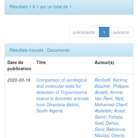
Résultats 1 à 1 sur un total de 1.
précédente
1
suivante
Résultats trouvés : Documents
Date de
Titre
Auteur(s)
publication
2020-03-19
Comparison of serological
Benfodil, Karima
;
and molecular tests for
Büscher, Philippe
;
detection of Trypanosoma
Abdelli, Amine
;
evansi in domestic animals
Van Reet, Nick
;
from Ghardaïa district,
Mohamed Cherif,
South Algeria
Abdellah
;
Ansel,
Samir
;
Fettata,
Said
;
Dehou,
Sara
;
Bebronne,
Nicolas
;
Geerts,