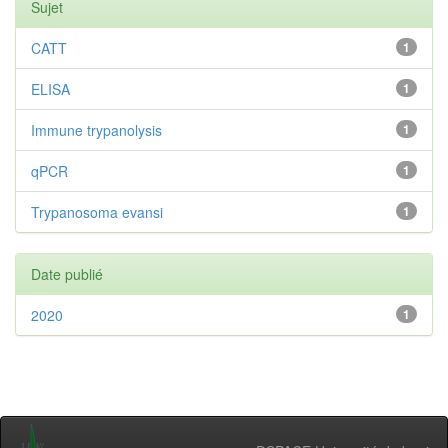
Sujet
CATT
1
ELISA
1
Immune trypanolysis
1
qPCR
1
Trypanosoma evansi
1
Date publié
2020
1