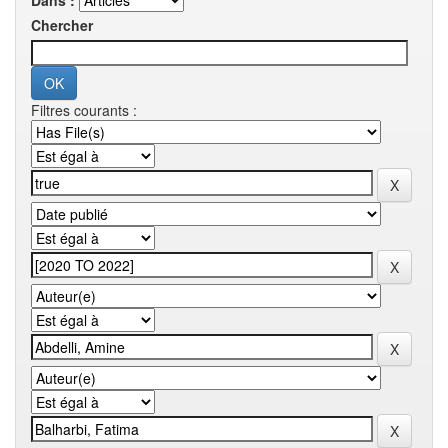
Dans :
Chercher
Filtres courants :