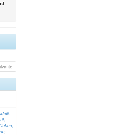
rd
uivante
delli,
if,
Dehou,
non
;