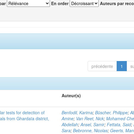
par
En order
Auteurs par reco
précédente
1
s
Auteur(s)
r tests for detection of
Benfodil, Karima
;
Büscher, Philippe
;
Ab
ls from Ghardaïa district,
Amine
;
Van Reet, Nick
;
Mohamed Cher
Abdellah
;
Ansel, Samir
;
Fettata, Said
;
Sara
;
Bebronne, Nicolas
;
Geerts, Ma