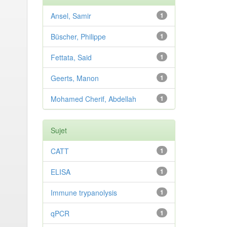
Ansel, Samir
1
Büscher, Philippe
1
Fettata, Said
1
Geerts, Manon
1
Mohamed Cherif, Abdellah
1
Sujet
CATT
1
ELISA
1
Immune trypanolysis
1
qPCR
1