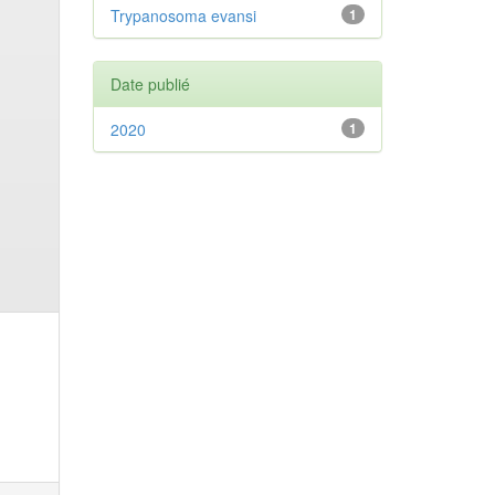
Trypanosoma evansi
1
Date publié
2020
1