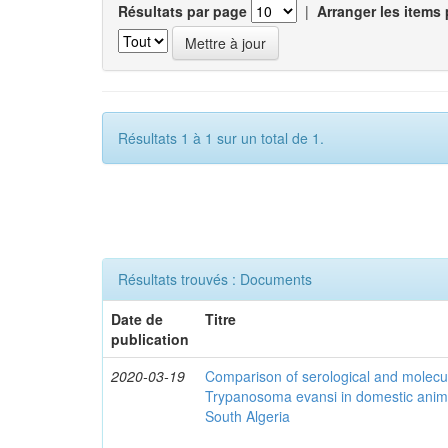
Résultats par page
|
Arranger les items 
Résultats 1 à 1 sur un total de 1.
Résultats trouvés : Documents
Date de
Titre
publication
2020-03-19
Comparison of serological and molecula
Trypanosoma evansi in domestic anima
South Algeria