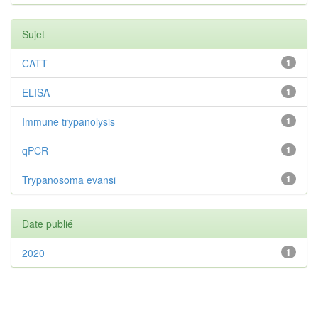
Sujet
CATT
1
ELISA
1
Immune trypanolysis
1
qPCR
1
Trypanosoma evansi
1
Date publié
2020
1