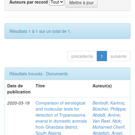
Auteurs par record
Résultats 1 à 1 sur un total de 1.
précédente
1
suivante
Résultats trouvés : Documents
Date de
Titre
Auteur(s)
publication
2020-03-19
Comparison of serological
Benfodil, Karima
;
and molecular tests for
Büscher, Philippe
;
detection of Trypanosoma
Abdelli, Amine
;
evansi in domestic animals
Van Reet, Nick
;
from Ghardaïa district,
Mohamed Cherif,
South Algeria
Abdellah
;
Ansel,