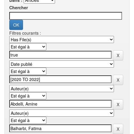
Dans :
Chercher
Filtres courants :