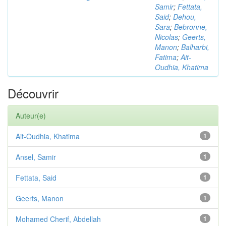
Samir
;
Fettata,
Said
;
Dehou,
Sara
;
Bebronne,
Nicolas
;
Geerts,
Manon
;
Balharbi,
Fatima
;
Ait-
Oudhia, Khatima
Découvrir
Auteur(e)
Ait-Oudhia, Khatima
1
Ansel, Samir
1
Fettata, Said
1
Geerts, Manon
1
Mohamed Cherif, Abdellah
1