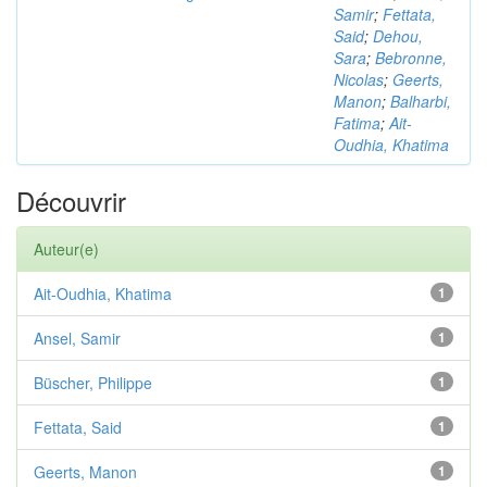
Samir
;
Fettata,
Said
;
Dehou,
Sara
;
Bebronne,
Nicolas
;
Geerts,
Manon
;
Balharbi,
Fatima
;
Ait-
Oudhia, Khatima
Découvrir
Auteur(e)
Ait-Oudhia, Khatima
1
Ansel, Samir
1
Büscher, Philippe
1
Fettata, Said
1
Geerts, Manon
1