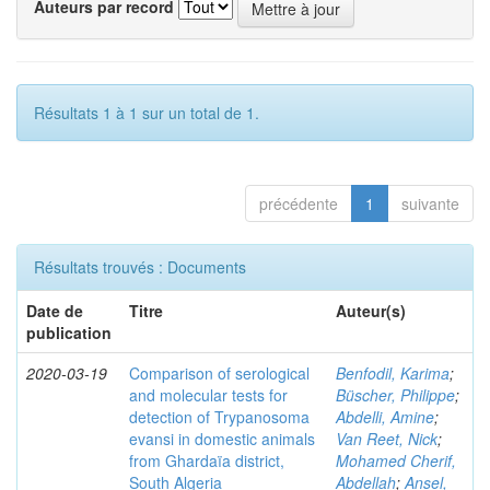
Auteurs par record
Résultats 1 à 1 sur un total de 1.
précédente
1
suivante
Résultats trouvés : Documents
Date de
Titre
Auteur(s)
publication
2020-03-19
Comparison of serological
Benfodil, Karima
;
and molecular tests for
Büscher, Philippe
;
detection of Trypanosoma
Abdelli, Amine
;
evansi in domestic animals
Van Reet, Nick
;
from Ghardaïa district,
Mohamed Cherif,
South Algeria
Abdellah
;
Ansel,