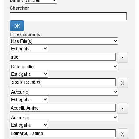
Dans :
Chercher
Filtres courants :