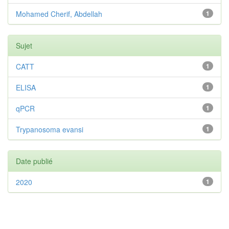
Mohamed Cherif, Abdellah
1
Sujet
CATT
1
ELISA
1
qPCR
1
Trypanosoma evansi
1
Date publié
2020
1