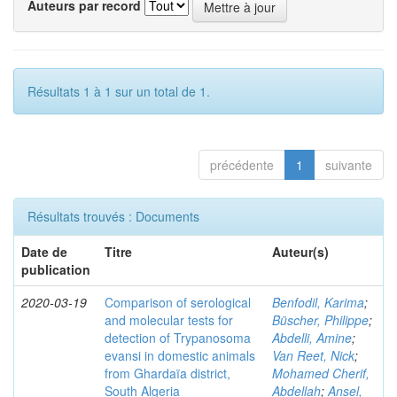
Auteurs par record
Résultats 1 à 1 sur un total de 1.
précédente
1
suivante
Résultats trouvés : Documents
Date de
Titre
Auteur(s)
publication
2020-03-19
Comparison of serological
Benfodil, Karima
;
and molecular tests for
Büscher, Philippe
;
detection of Trypanosoma
Abdelli, Amine
;
evansi in domestic animals
Van Reet, Nick
;
from Ghardaïa district,
Mohamed Cherif,
South Algeria
Abdellah
;
Ansel,