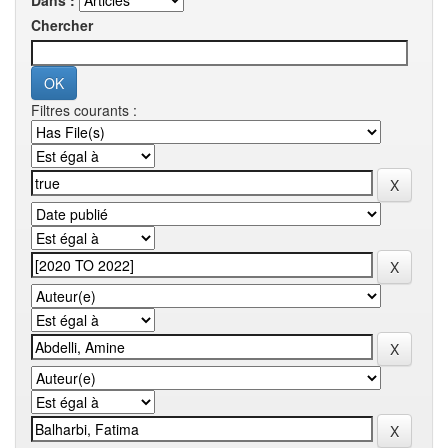
Dans :
Chercher
Filtres courants :