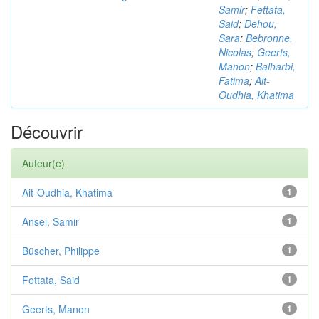
Samir
;
Fettata,
Said
;
Dehou,
Sara
;
Bebronne,
Nicolas
;
Geerts,
Manon
;
Balharbi,
Fatima
;
Ait-
Oudhia, Khatima
Découvrir
Auteur(e)
Ait-Oudhia, Khatima
1
Ansel, Samir
1
Büscher, Philippe
1
Fettata, Said
1
Geerts, Manon
1