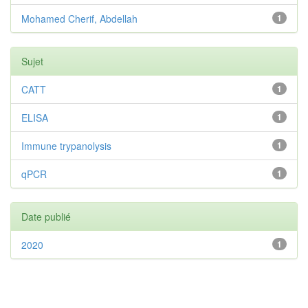
Mohamed Cherif, Abdellah
1
Sujet
CATT
1
ELISA
1
Immune trypanolysis
1
qPCR
1
Date publié
2020
1