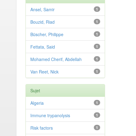
Ansel, Samir
1
Bouzid, Riad
1
Büscher, Philippe
1
Fettata, Said
1
Mohamed Cherif, Abdellah
1
Van Reet, Nick
1
Sujet
Algeria
1
Immune trypanolysis
1
Risk factors
1