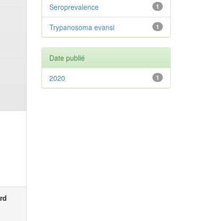
Seroprevalence
1
Trypanosoma evansi
1
Date publié
2020
1
rd