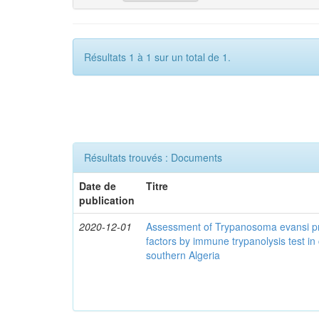
Résultats 1 à 1 sur un total de 1.
Résultats trouvés : Documents
Date de
Titre
publication
2020-12-01
Assessment of Trypanosoma evansi pr
factors by immune trypanolysis test in
southern Algeria