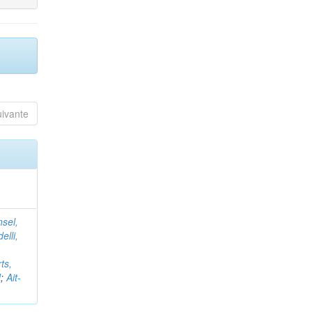
uivante
nsel,
elli,
ts,
d
;
Ait-