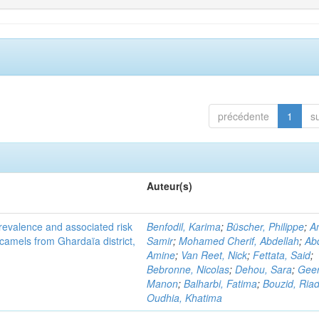
précédente
1
s
Auteur(s)
evalence and associated risk
Benfodil, Karima
;
Büscher, Philippe
;
A
 camels from Ghardaïa district,
Samir
;
Mohamed Cherif, Abdellah
;
Abd
Amine
;
Van Reet, Nick
;
Fettata, Said
;
Bebronne, Nicolas
;
Dehou, Sara
;
Geer
Manon
;
Balharbi, Fatima
;
Bouzid, Ria
Oudhia, Khatima