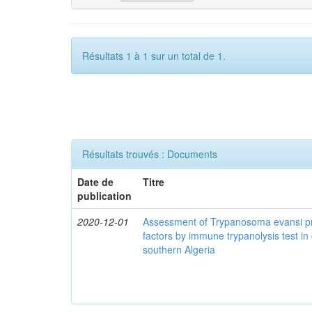
Résultats 1 à 1 sur un total de 1.
Résultats trouvés : Documents
Date de
Titre
publication
2020-12-01
Assessment of Trypanosoma evansi pr
factors by immune trypanolysis test in
southern Algeria