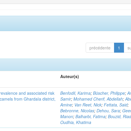
précédente
1
s
Auteur(s)
evalence and associated risk
Benfodil, Karima
;
Büscher, Philippe
;
A
 camels from Ghardaïa district,
Samir
;
Mohamed Cherif, Abdellah
;
Abd
Amine
;
Van Reet, Nick
;
Fettata, Said
;
Bebronne, Nicolas
;
Dehou, Sara
;
Geer
Manon
;
Balharbi, Fatima
;
Bouzid, Ria
Oudhia, Khatima