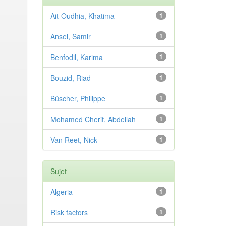
Ait-Oudhia, Khatima
1
Ansel, Samir
1
Benfodil, Karima
1
Bouzid, Riad
1
Büscher, Philippe
1
Mohamed Cherif, Abdellah
1
Van Reet, Nick
1
Sujet
Algeria
1
Risk factors
1