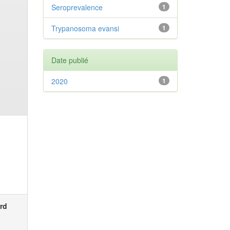
Seroprevalence
1
Trypanosoma evansi
1
Date publié
2020
1
rd