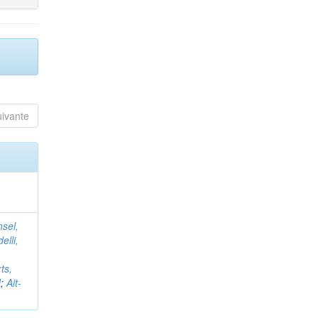
uivante
nsel,
elli,
ts,
d
;
Ait-