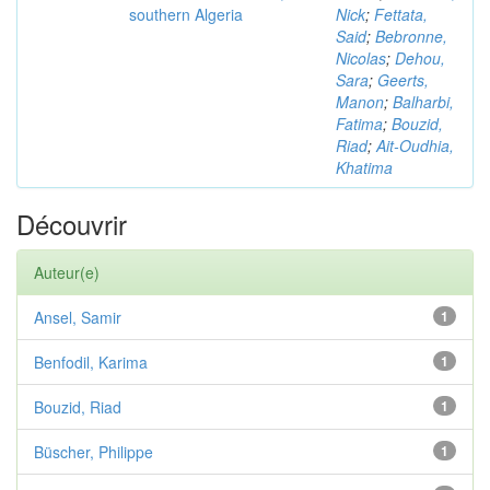
southern Algeria
Nick
;
Fettata,
Said
;
Bebronne,
Nicolas
;
Dehou,
Sara
;
Geerts,
Manon
;
Balharbi,
Fatima
;
Bouzid,
Riad
;
Ait-Oudhia,
Khatima
Découvrir
Auteur(e)
Ansel, Samir
1
Benfodil, Karima
1
Bouzid, Riad
1
Büscher, Philippe
1