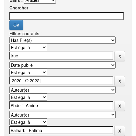
Dans :
Chercher
Filtres courants :