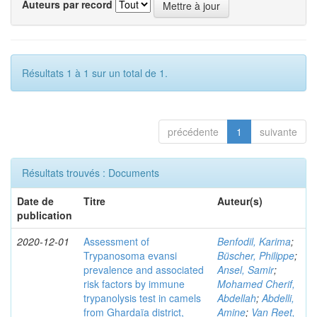
Auteurs par record
Résultats 1 à 1 sur un total de 1.
précédente
1
suivante
Résultats trouvés : Documents
Date de
Titre
Auteur(s)
publication
2020-12-01
Assessment of
Benfodil, Karima
;
Trypanosoma evansi
Büscher, Philippe
;
prevalence and associated
Ansel, Samir
;
risk factors by immune
Mohamed Cherif,
trypanolysis test in camels
Abdellah
;
Abdelli,
from Ghardaïa district,
Amine
;
Van Reet,