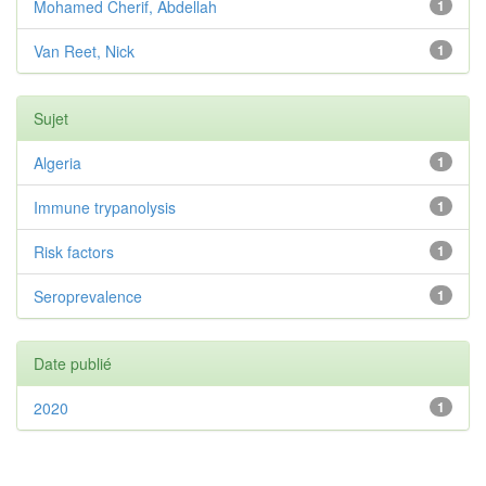
Mohamed Cherif, Abdellah
1
Van Reet, Nick
1
Sujet
Algeria
1
Immune trypanolysis
1
Risk factors
1
Seroprevalence
1
Date publié
2020
1