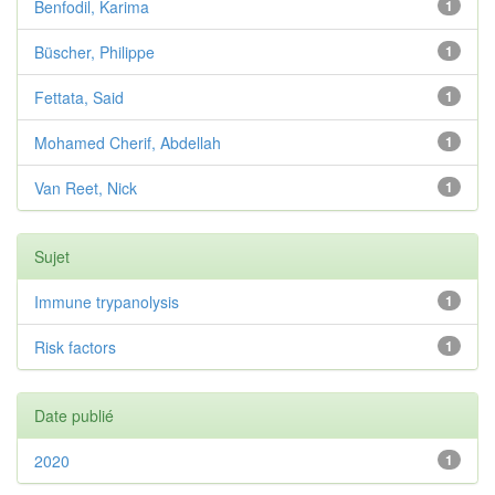
Benfodil, Karima
1
Büscher, Philippe
1
Fettata, Said
1
Mohamed Cherif, Abdellah
1
Van Reet, Nick
1
Sujet
Immune trypanolysis
1
Risk factors
1
Date publié
2020
1