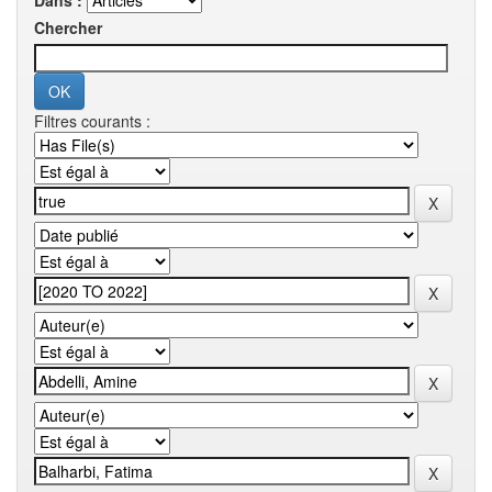
Dans :
Chercher
Filtres courants :