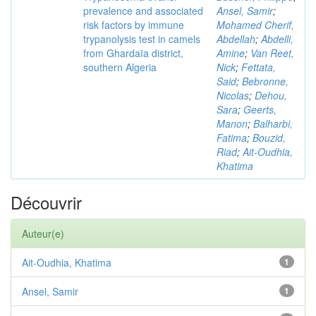
prevalence and associated
Ansel, Samir
;
risk factors by immune
Mohamed Cherif,
trypanolysis test in camels
Abdellah
;
Abdelli,
from Ghardaïa district,
Amine
;
Van Reet,
southern Algeria
Nick
;
Fettata,
Said
;
Bebronne,
Nicolas
;
Dehou,
Sara
;
Geerts,
Manon
;
Balharbi,
Fatima
;
Bouzid,
Riad
;
Ait-Oudhia,
Khatima
Découvrir
Auteur(e)
Ait-Oudhia, Khatima
1
Ansel, Samir
1