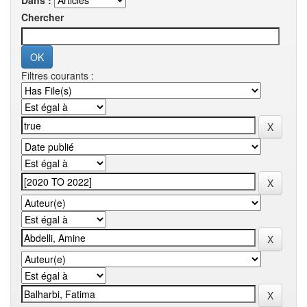
Dans :
Chercher
Filtres courants :