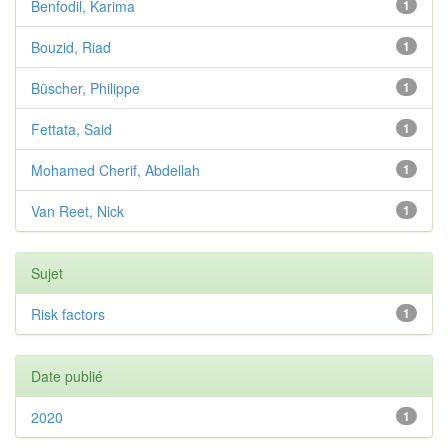
Benfodil, Karima
1
Bouzid, Riad
1
Büscher, Philippe
1
Fettata, Said
1
Mohamed Cherif, Abdellah
1
Van Reet, Nick
1
Sujet
Risk factors
1
Date publié
2020
1