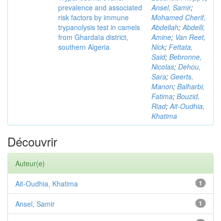
prevalence and associated
Ansel, Samir
;
risk factors by immune
Mohamed Cherif,
trypanolysis test in camels
Abdellah
;
Abdelli,
from Ghardaïa district,
Amine
;
Van Reet,
southern Algeria
Nick
;
Fettata,
Said
;
Bebronne,
Nicolas
;
Dehou,
Sara
;
Geerts,
Manon
;
Balharbi,
Fatima
;
Bouzid,
Riad
;
Ait-Oudhia,
Khatima
Découvrir
Auteur(e)
Ait-Oudhia, Khatima
1
Ansel, Samir
1