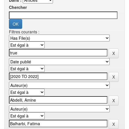
Dans :
Chercher
Filtres courants :