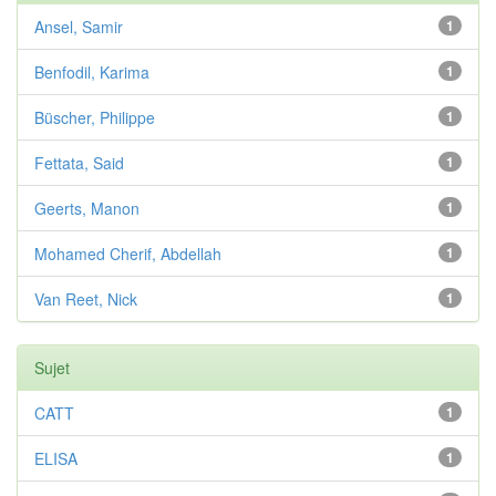
Ansel, Samir
1
Benfodil, Karima
1
Büscher, Philippe
1
Fettata, Said
1
Geerts, Manon
1
Mohamed Cherif, Abdellah
1
Van Reet, Nick
1
Sujet
CATT
1
ELISA
1