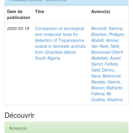
Date de
Titre
Auteur(s)
publication
2020-03-19
Comparison of serological
Benfodil, Karima
;
and molecular tests for
Büscher, Philippe
;
detection of Trypanosoma
Abdelli, Amine
;
evansi in domestic animals
Van Reet, Nick
;
from Ghardaïa district,
Mohamed Cherif,
South Algeria
Abdellah
;
Ansel,
Samir
;
Fettata,
Said
;
Dehou,
Sara
;
Bebronne,
Nicolas
;
Geerts,
Manon
;
Balharbi,
Fatima
;
Ait-
Oudhia, Khatima
Découvrir
Auteur(e)