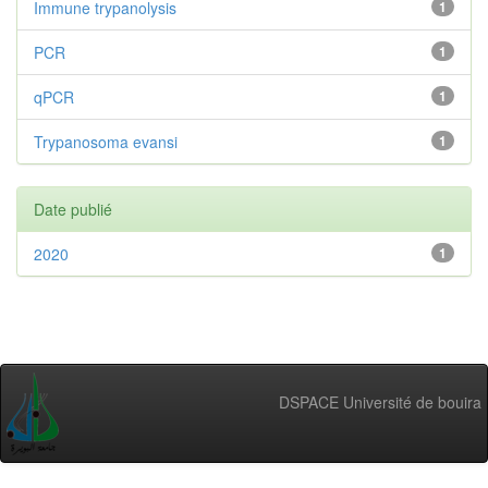
Immune trypanolysis
1
PCR
1
qPCR
1
Trypanosoma evansi
1
Date publié
2020
1
DSPACE Université de bouira