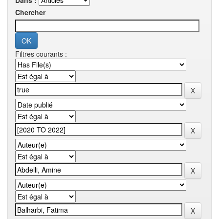
Dans :
Chercher
Filtres courants :