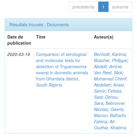
précédente
1
suivante
Résultats trouvés : Documents
Date de
Titre
Auteur(s)
publication
2020-03-19
Comparison of serological
Benfodil, Karima
;
and molecular tests for
Büscher, Philippe
;
detection of Trypanosoma
Abdelli, Amine
;
evansi in domestic animals
Van Reet, Nick
;
from Ghardaïa district,
Mohamed Cherif,
South Algeria
Abdellah
;
Ansel,
Samir
;
Fettata,
Said
;
Dehou,
Sara
;
Bebronne,
Nicolas
;
Geerts,
Manon
;
Balharbi,
Fatima
;
Ait-
Oudhia, Khatima