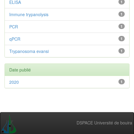
ELISA
1
Immune trypanolysis
1
PCR
1
qPCR
1
Trypanosoma evansi
1
Date publié
2020
1
DSPACE Université de bouira