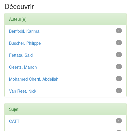
Découvrir
Auteur(e)
Benfodil, Karima
1
Büscher, Philippe
1
Fettata, Said
1
Geerts, Manon
1
Mohamed Cherif, Abdellah
1
Van Reet, Nick
1
Sujet
CATT
1