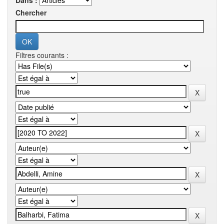
Dans :
Chercher
Filtres courants :