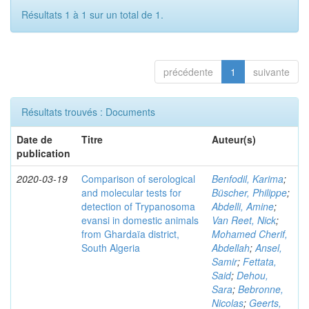
Résultats 1 à 1 sur un total de 1.
précédente
1
suivante
Résultats trouvés : Documents
Date de
Titre
Auteur(s)
publication
2020-03-19
Comparison of serological
Benfodil, Karima
;
and molecular tests for
Büscher, Philippe
;
detection of Trypanosoma
Abdelli, Amine
;
evansi in domestic animals
Van Reet, Nick
;
from Ghardaïa district,
Mohamed Cherif,
South Algeria
Abdellah
;
Ansel,
Samir
;
Fettata,
Said
;
Dehou,
Sara
;
Bebronne,
Nicolas
;
Geerts,