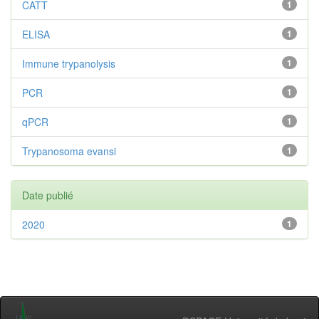
CATT
1
ELISA
1
Immune trypanolysis
1
PCR
1
qPCR
1
Trypanosoma evansi
1
Date publié
2020
1