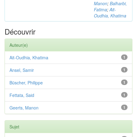
Manon
;
Balharbi,
Fatima
;
Ait-
Oudhia, Khatima
Découvrir
Auteur(e)
Ait-Oudhia, Khatima
1
Ansel, Samir
1
Büscher, Philippe
1
Fettata, Said
1
Geerts, Manon
1
Sujet