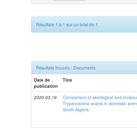
Résultats 1 à 1 sur un total de 1.
Résultats trouvés : Documents
Date de
Titre
publication
2020-03-19
Comparison of serological and molecula
Trypanosoma evansi in domestic anima
South Algeria