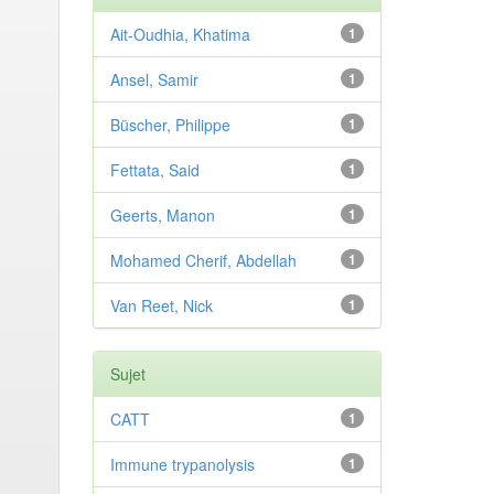
Ait-Oudhia, Khatima
1
Ansel, Samir
1
Büscher, Philippe
1
Fettata, Said
1
Geerts, Manon
1
Mohamed Cherif, Abdellah
1
Van Reet, Nick
1
Sujet
CATT
1
Immune trypanolysis
1