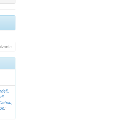
uivante
delli,
if,
Dehou,
non
;