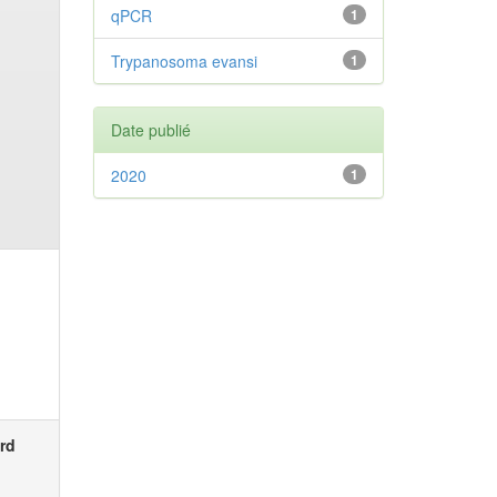
qPCR
1
Trypanosoma evansi
1
Date publié
2020
1
rd