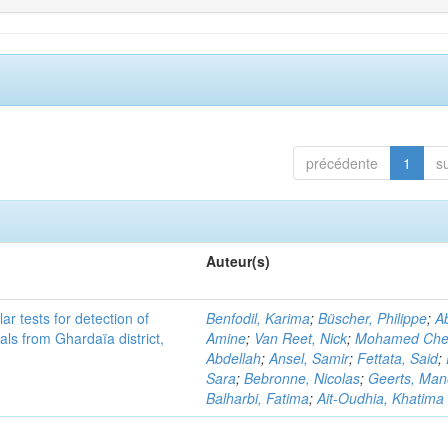
précédente
1
s
Auteur(s)
r tests for detection of
Benfodil, Karima
;
Büscher, Philippe
;
Ab
ls from Ghardaïa district,
Amine
;
Van Reet, Nick
;
Mohamed Cher
Abdellah
;
Ansel, Samir
;
Fettata, Said
;
Sara
;
Bebronne, Nicolas
;
Geerts, Ma
Balharbi, Fatima
;
Ait-Oudhia, Khatima