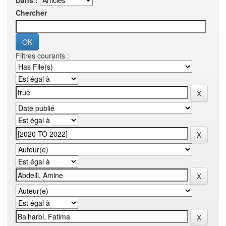
Dans :
Chercher
Filtres courants :