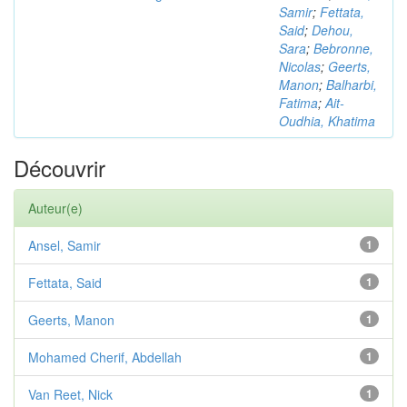
Samir
;
Fettata,
Said
;
Dehou,
Sara
;
Bebronne,
Nicolas
;
Geerts,
Manon
;
Balharbi,
Fatima
;
Ait-
Oudhia, Khatima
Découvrir
Auteur(e)
Ansel, Samir
1
Fettata, Said
1
Geerts, Manon
1
Mohamed Cherif, Abdellah
1
Van Reet, Nick
1