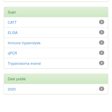
Sujet
CATT
1
ELISA
1
Immune trypanolysis
1
qPCR
1
Trypanosoma evansi
1
Date publié
2020
1