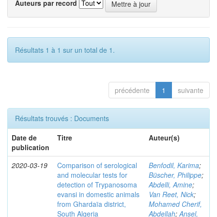
Auteurs par record
Résultats 1 à 1 sur un total de 1.
précédente
1
suivante
Résultats trouvés : Documents
Date de
Titre
Auteur(s)
publication
2020-03-19
Comparison of serological
Benfodil, Karima
;
and molecular tests for
Büscher, Philippe
;
detection of Trypanosoma
Abdelli, Amine
;
evansi in domestic animals
Van Reet, Nick
;
from Ghardaïa district,
Mohamed Cherif,
South Algeria
Abdellah
;
Ansel,