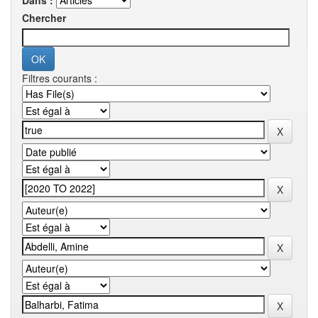
Dans :
Chercher
Filtres courants :