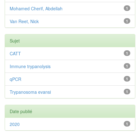
Mohamed Cherif, Abdellah
1
Van Reet, Nick
1
Sujet
CATT
1
Immune trypanolysis
1
qPCR
1
Trypanosoma evansi
1
Date publié
2020
1