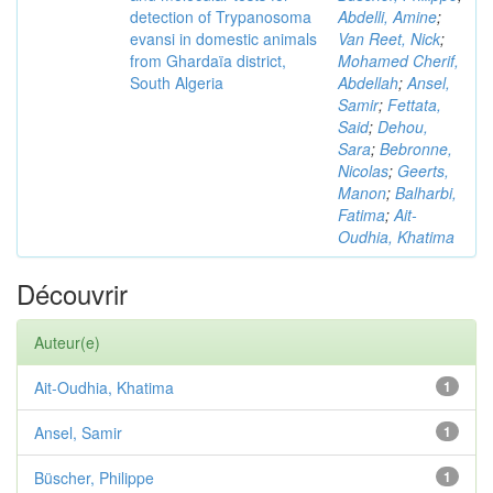
detection of Trypanosoma
Abdelli, Amine
;
evansi in domestic animals
Van Reet, Nick
;
from Ghardaïa district,
Mohamed Cherif,
South Algeria
Abdellah
;
Ansel,
Samir
;
Fettata,
Said
;
Dehou,
Sara
;
Bebronne,
Nicolas
;
Geerts,
Manon
;
Balharbi,
Fatima
;
Ait-
Oudhia, Khatima
Découvrir
Auteur(e)
Ait-Oudhia, Khatima
1
Ansel, Samir
1
Büscher, Philippe
1